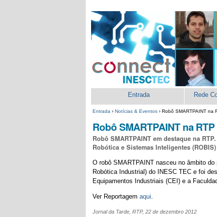
Ir
Ferramentas
para
Pessoais
o
conteúdo.
|
Ir
para
a
navegação
Secções
Entrada
Rede C
Entrada
›
Notícias & Eventos
›
Robô SMARTPAINT na 
Robô SMARTPAINT na RTP
Robô SMARTPAINT em destaque na RTP. I
Robótica e Sistemas Inteligentes (ROBIS
O robô SMARTPAINT nasceu no âmbito do proj
Robótica Industrial) do INESC TEC e foi d
Equipamentos Industriais (CEI) e a Faculda
Ver Reportagem
aqui
.
Jornal da Tarde, RTP, 22 de dezembro 2012