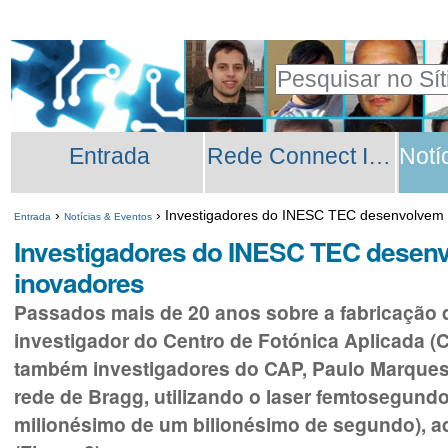
Ir
Ferramentas
para
Pessoais
Pesquisar
o
Pesquisa
conteúdo.
Secções
Avançada…
|
Entrada
Rede Connect INESC TEC
Ir
para
›
›
Investigadores do INESC TEC desenvolvem 
Entrada
Notícias & Eventos
a
Investigadores do INESC TEC desen
navegação
inovadores
Passados mais de 20 anos sobre a fabricação da
investigador do Centro de Fotónica Aplicada (C
também investigadores do CAP, Paulo Marques (
rede de Bragg, utilizando o laser femtosegund
milionésimo de um bilionésimo de segundo), 