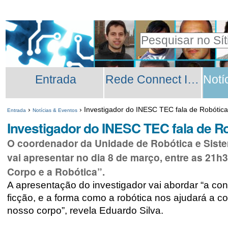
Ir
Ferramentas
para
Pessoais
Pesquisar
o
Pesquisa
conteúdo.
Secções
Avançada…
|
Entrada
Rede Connect INESC TEC
Ir
para
›
›
Investigador do INESC TEC fala de Robótic
Entrada
Notícias & Eventos
a
Investigador do INESC TEC fala de 
navegação
O coordenador da Unidade de Robótica e Siste
vai apresentar no dia 8 de março, entre as 21h
Corpo e a Robótica”.
A apresentação do investigador vai abordar “a con
ficção, e a forma como a robótica nos ajudará a 
nosso corpo”, revela Eduardo Silva.