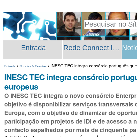
Ir
Ferramentas
para
Pessoais
Pesquisar
o
Pesquisa
conteúdo.
Secções
Avançada…
|
Entrada
Rede Connect INESC TEC
Ir
para
›
›
INESC TEC integra consórcio português que
Entrada
Notícias & Eventos
a
INESC TEC integra consórcio portugu
navegação
europeus
O INESC TEC integra o novo consórcio Enterpri
objetivo é disponibilizar serviços transversa
Europa, com o objetivo de dinamizar de oport
participação em projetos de IDI e de acesso a
contacto espalhados por mais de cinquenta pa