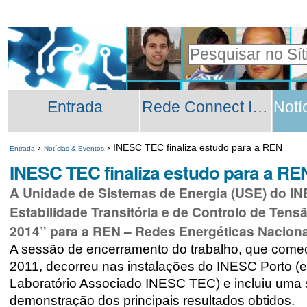
Ir
Ferramentas
para
Pessoais
Pesquisar
o
Pesquisa
conteúdo.
Secções
Avançada…
|
Entrada
Rede Connect INESC TEC
Ir
para
›
›
INESC TEC finaliza estudo para a REN
Entrada
Notícias & Eventos
a
INESC TEC finaliza estudo para a RE
navegação
A Unidade de Sistemas de Energia (USE) do IN
Estabilidade Transitória e de Controlo de Ten
2014” para a REN – Redes Energéticas Naciona
A sessão de encerramento do trabalho, que começ
2011, decorreu nas instalações do INESC Porto (
Laboratório Associado INESC TEC) e incluiu uma
demonstração dos principais resultados obtidos.