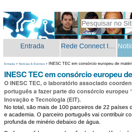
Ir
Ferramentas
para
Pessoais
Pesquisar
o
Pesquisa
conteúdo.
Secções
Avançada…
|
Entrada
Rede Connect INESC TEC
Ir
para
›
›
INESC TEC em consórcio europeu de matéri
Entrada
Notícias & Eventos
a
INESC TEC em consórcio europeu de
navegação
O INESC TEC, o laboratório associado coordena
português a fazer parte do consórcio europeu 
Inovação e Tecnologia (EIT).
No total, são mais de 100 parceiros de 22 países 
e academia. O parceiro português vai contribuir c
profunda de minério debaixo de água.