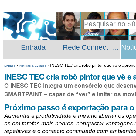
Ir
Ferramentas
para
Pessoais
Pesquisar
o
Pesquisa
conteúdo.
Secções
Avançada…
|
Entrada
Rede Connect INESC TEC
Ir
para
›
›
INESC TEC cria robô pintor que vê e aprend
Entrada
Notícias & Eventos
a
INESC TEC cria robô pintor que vê e
navegação
O INESC TEC integra um consórcio que desenvo
SMARTPAINT – capaz de “ver” e imitar os movi
Próximo passo é exportação para o 
Aumentar a produtividade e mesmo libertar os ope
os em tarefas mais nobres, conquistar vantagens co
repetitivas e o contacto continuado com ambiente