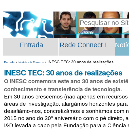
Ir
Ferramentas
para
Pessoais
Pesquisar
o
Pesquisa
conteúdo.
Secções
Avançada…
|
Entrada
Rede Connect INESC TEC
Ir
para
›
›
INESC TEC: 30 anos de realizações
Entrada
Notícias & Eventos
a
INESC TEC: 30 anos de realizações
navegação
O INESC comemora este ano 30 anos de existên
conhecimento e transferência de tecnologia.
Em 30 anos crescemos (não apenas em recursos
áreas de investigação, alargámos horizontes para 
desafiámo-nos, concretizámos e sonhámos com n
2015 no ano do 30º aniversário com o pé direito,
I&D levada a cabo pela Fundação para a Ciência 