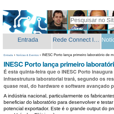
Ir
Ferramentas
para
Pessoais
Pesquisar
o
Pesquisa
conteúdo.
Secções
Avançada…
|
Entrada
Rede Connect INESC TEC
Ir
para
›
›
INESC Porto lança primeiro laboratório de mo
Entrada
Notícias & Eventos
a
INESC Porto lança primeiro laboratóri
navegação
É esta quinta-feira que o INESC Porto inaugura 
infraestrutura laboratorial trará, segundo os 
quase real, do hardware e software avançado pa
A indústria nacional, particularmente os fabrican
beneficiar do laboratório para desenvolver e test
potencial exportador. Este é o grande output do pr