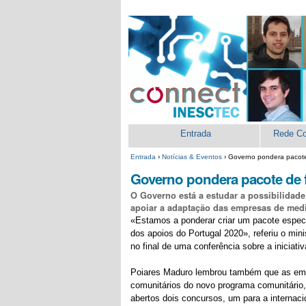
Ir
Ferramentas
para
Pessoais
o
conteúdo.
|
Ir
para
a
navegação
Secções
Entrada
Rede C
Entrada
›
Notícias & Eventos
›
Governo pondera pacote
Governo pondera pacote de f
O Governo está a estudar a possibilidad
apoiar a adaptação das empresas de media
«Estamos a ponderar criar um pacote específ
dos apoios do Portugal 2020», referiu o min
no final de uma conferência sobre a iniciat
Poiares Maduro lembrou também que as emp
comunitários do novo programa comunitário
abertos dois concursos, um para a internacio