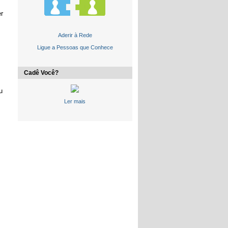
er
Aderir à Rede
s
Ligue a Pessoas que Conhece
Cadê Você?
u
Ler mais
s