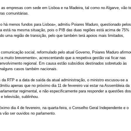
 as empresas com sede em Lisboa e na Madeira, tal como no Algarve, vão t
ras comunitárias.
so há menos fundos para Lisboa», admitiu Poiares Maduro, questionado pelo
ra está na mesma situação, pois o PIB das duas regiões está acima de 75%
ado uma região de transição, pelo que também terá apoios mais limitados,
 comunicação social, reformulado pelo atual Governo, Poiares Maduro afirmo
ica muito brevemente», acrescentando que a respetiva gestão vai ficar nas
nvolvimento regional. Em causa estão subsídios destinados sobretudo às
 nalguns casos também nacionais.
s da RTP e a data de saída da atual administração, o ministro escusou-se a
dmitiu apenas que no próximo dia 11 de fevereiro vai estar na Assembleia da
arlamentar regimental, e não especificamente para responder a questões do
e televisão, sublinhou.
óximo dia 4 de fevereiro, na quarta-feira, o Conselho Geral Independente e o
 vão ser ouvidos no parlamento.