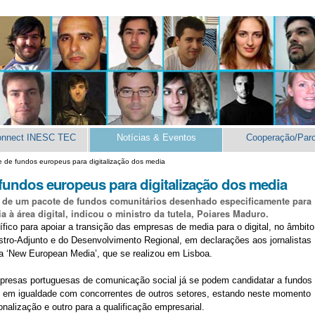
onnect INESC TEC
Notícias & Eventos
Cooperação/Parc
 de fundos europeus para digitalização dos media
undos europeus para digitalização dos media
e de um pacote de fundos comunitários desenhado especificamente para
 à área digital, indicou o ministro da tutela, Poiares Maduro.
ico para apoiar a transição das empresas de media para o digital, no âmbito
istro-Adjunto e do Desenvolvimento Regional, em declarações aos jornalistas
iva ‘New European Media’, que se realizou em Lisboa.
resas portuguesas de comunicação social já se podem candidatar a fundos
, em igualdade com concorrentes de outros setores, estando neste momento
nalização e outro para a qualificação empresarial.