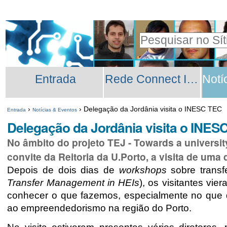
Ir
Ferramentas
para
Pessoais
Pesquisar
o
Pesquisa
conteúdo.
Secções
Avançada…
|
Entrada
Rede Connect INESC TEC
Ir
para
›
›
Delegação da Jordânia visita o INESC TEC
Entrada
Notícias & Eventos
a
Delegação da Jordânia visita o INES
navegação
No âmbito do projeto TEJ - Towards a universit
convite da Reitoria da U.Porto, a visita de uma
Depois de dois dias de
workshops
sobre transf
Transfer Management in HEIs
), os visitantes vi
conhecer o que fazemos, especialmente no que d
ao empreendedorismo na região do Porto.