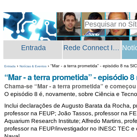
Ir
Ferramentas
para
Pessoais
Pesquisar
o
Pesquisa
conteúdo.
Secções
Avançada…
|
Entrada
Rede Connect INESC TEC
Ir
para
›
›
“Mar - a terra prometida” - episódio 8 na SIC
Entrada
Notícias & Eventos
a
“Mar - a terra prometida” - episódio 8
navegação
Chama-se “Mar - a terra prometida” e começou a
O episódio 8 é, novamente, sobre Ciência e Tecno
Inclui declarações de Augusto Barata da Rocha, 
professor na FEUP; João Tassos, professor na F
Aquarium Research Institute; Alfredo Martins, pr
professor na FEUP/investigador no INESC TEC e c
Naval.