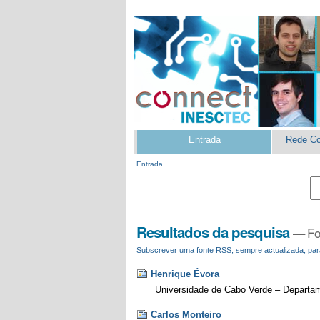
Ir
Ferramentas
para
Pessoais
o
conteúdo.
|
Ir
para
a
navegação
Secções
Entrada
Rede C
Entrada
Resultados da pesquisa
—
Fo
Subscrever uma fonte RSS, sempre actualizada, par
Henrique Évora
Universidade de Cabo Verde – Departa
Carlos Monteiro